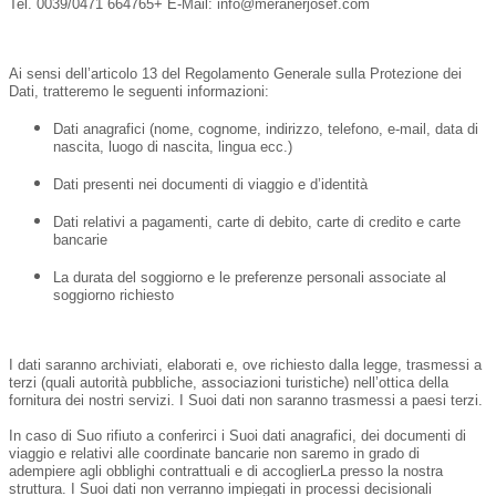
Tel.
0039/0471 664765
+ E-Mail
: info@meranerjosef.com
Ai sensi dell’articolo 13 del Regolamento Generale sulla Protezione dei
Dati, tratteremo le seguenti informazioni:
Dati anagrafici (nome, cognome, indirizzo, telefono, e-mail, data di
nascita, luogo di nascita, lingua ecc.)
Dati presenti nei documenti di viaggio e d’identità
Dati relativi a pagamenti, carte di debito, carte di credito e carte
bancarie
La durata del soggiorno e le preferenze personali associate al
soggiorno richiesto
I dati saranno archiviati, elaborati e, ove richiesto dalla legge, trasmessi a
terzi (quali autorità pubbliche, associazioni turistiche) nell’ottica della
fornitura dei nostri servizi. I Suoi dati non saranno trasmessi a paesi terzi.
In caso di Suo rifiuto a conferirci i Suoi dati anagrafici, dei documenti di
viaggio e relativi alle coordinate bancarie non saremo in grado di
adempiere agli obblighi contrattuali e di accoglierLa presso la nostra
struttura. I Suoi dati non verranno impiegati in processi decisionali