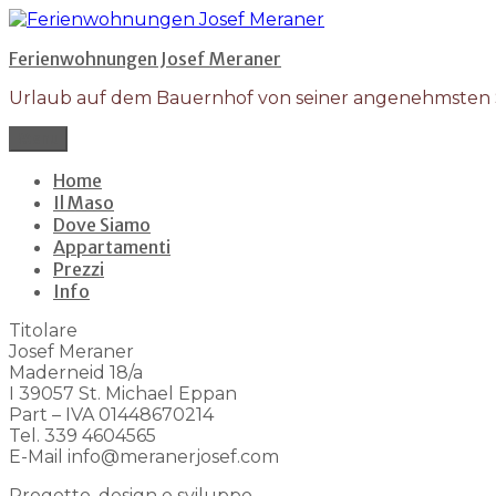
Salta
al
Ferienwohnungen Josef Meraner
contenuto
Urlaub auf dem Bauernhof von seiner angenehmsten S
Menu
Home
Il Maso
Dove Siamo
Appartamenti
Prezzi
Info
Titolare
Josef Meraner
Maderneid 18/a
I 39057 St. Michael Eppan
Part – IVA 01448670214
Tel. 339 4604565
E-Mail info@meranerjosef.com
Progetto, design e sviluppo