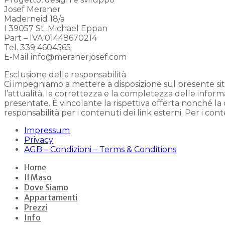
Josef Meraner
Maderneid 18/a
I 39057 St. Michael Eppan
Part – IVA 01448670214
Tel. 339 4604565
E-Mail info@meranerjosef.com
Esclusione della responsabilità
Ci impegniamo a mettere a disposizione sul presente s
l’attualità, la correttezza e la completezza delle informa
presentate. È vincolante la rispettiva offerta nonché 
responsabilità per i contenuti dei link esterni. Per i con
Impressum
Privacy
AGB – Condizioni – Terms & Conditions
Home
Il Maso
Dove Siamo
Appartamenti
Prezzi
Info